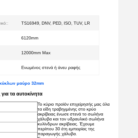
ικό::
TS16949, DNV, PED, ISO, TUV, LR
6120mm
12000mm Max
Ενωμένος στενά ή άνευ ραφής
 κύκλων μαύρο 32mm
για τα αυτοκίνητα
Το κύριο προϊόν επιχείρησής μας όλα
τα είδη τραβηγμένης στο κρύο
ακρίβειας ένωσε στενά το σωλήνα
χάλυβα και τον υδραυλικό σωλήνα
κυλίνδρων ακρίβειας. Έχουμε
περίπου 30 έτη εμπειρίας της
παραγωγής χάλυβα.