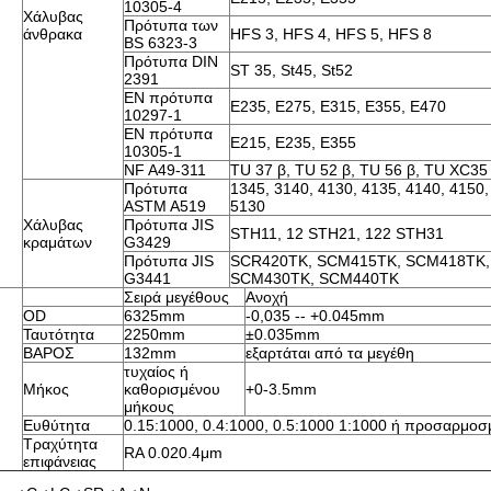
10305-4
Χάλυβας
Πρότυπα των
άνθρακα
HFS 3, HFS 4, HFS 5, HFS 8
BS 6323-3
Πρότυπα DIN
ST 35, St45, St52
2391
EN πρότυπα
E235, E275, E315, E355, E470
10297-1
EN πρότυπα
E215, E235, E355
10305-1
NF A49-311
TU 37 β, TU 52 β, TU 56 β, TU XC35
Πρότυπα
1345, 3140, 4130, 4135, 4140, 4150,
ASTM A519
5130
Χάλυβας
Πρότυπα JIS
STH11, 12 STH21, 122 STH31
κραμάτων
G3429
Πρότυπα JIS
SCR420TK, SCM415TK, SCM418TK,
G3441
SCM430TK, SCM440TK
Σειρά μεγέθους
Ανοχή
OD
6325mm
-0,035 -- +0.045mm
Ταυτότητα
2250mm
±0.035mm
ΒΑΡΟΣ
132mm
εξαρτάται από τα μεγέθη
τυχαίος ή
Μήκος
καθορισμένου
+0-3.5mm
μήκους
Ευθύτητα
0.15:1000, 0.4:1000, 0.5:1000 1:1000 ή προσαρμοσ
Τραχύτητα
RA 0.020.4μm
επιφάνειας