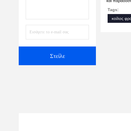
και παράδοσ
Tags:
κοίλος φρ
Στείλε