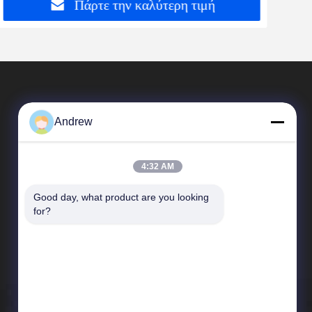
Πάρτε την καλύτερη τιμή
Andrew
4:32 AM
Good day, what product are you looking 
Γρήγοροι Σύνδεσμοι
for?
Προφίλ εταιρείας
Επισκεψή εργοστασίου
Έλεγχος ποιότητας