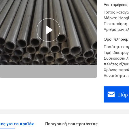
32mm
Λεπτομέρειες 
Τόπος καταγω
Μάρκα: Hong
Πιστοποίηση
Αριθμό μοντέ
Όροι πληρωμή
Ποσότητα παρ
Τιμή: Διαπρα
Συσκευασία λ
πελάτες εξάγ
Χρόνος παράδ
Δυνατότητα π
Πάρτ
ες για το προϊόν
Περιγραφή του προϊόντος