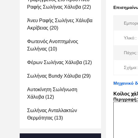
Ραφής Σωλήνας Χάλυβα
(22)
Επισημαίν
Άνευ Ραφής Σωλήνες Χάλυβα
Εμπορι
Ακρίβειας
(20)
Υλικό::
Φωτεινός Ανοπτημένος
Σωλήνας
(10)
Πάχος:
Φέρων Σωλήνας Χάλυβα
(12)
Σχήμα:
Σωλήνας Bundy Χάλυβα
(29)
Μηχανικό δ
Αυτοκίνητη Σωλήνωση
Κοίλος χά
Χάλυβα
(12)
Περιγραφή:
Σωλήνας Ανταλλακτών
Θερμότητας
(13)