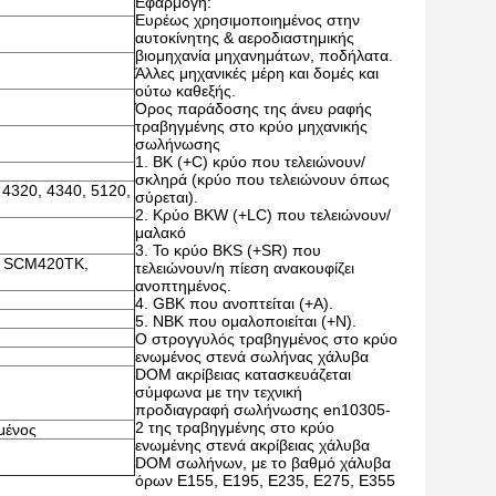
Εφαρμογή:
Ευρέως χρησιμοποιημένος στην
αυτοκίνητης & αεροδιαστημικής
βιομηχανία μηχανημάτων, ποδήλατα.
Άλλες μηχανικές μέρη και δομές και
ούτω καθεξής.
Όρος παράδοσης της άνευ ραφής
τραβηγμένης στο κρύο μηχανικής
σωλήνωσης
BK (+C) κρύο που τελειώνουν/
σκληρά (κρύο που τελειώνουν όπως
 4320, 4340, 5120,
σύρεται).
Κρύο BKW (+LC) που τελειώνουν/
μαλακό
Το κρύο BKS (+SR) που
 SCM420TK,
τελειώνουν/η πίεση ανακουφίζει
ανοπτημένος.
GBK που ανοπτείται (+A).
NBK που ομαλοποιείται (+N).
Ο στρογγυλός τραβηγμένος στο κρύο
ενωμένος στενά σωλήνας χάλυβα
DOM ακρίβειας κατασκευάζεται
σύμφωνα με την τεχνική
προδιαγραφή σωλήνωσης en10305-
2 της τραβηγμένης στο κρύο
μένος
ενωμένης στενά ακρίβειας χάλυβα
DOM σωλήνων, με το βαθμό χάλυβα
όρων E155, E195, E235, E275, E355