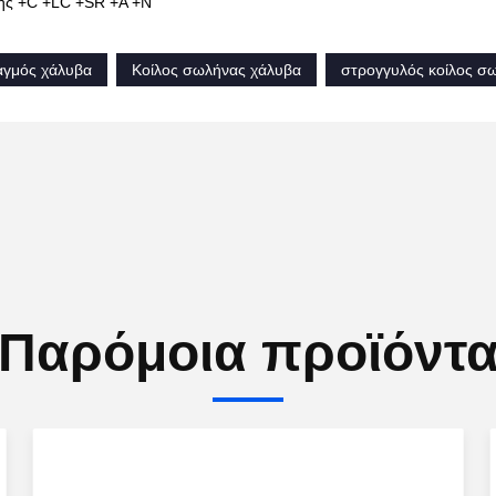
ης +C +LC +SR +A +N
αγμός χάλυβα
Κοίλος σωλήνας χάλυβα
στρογγυλός κοίλος σ
Παρόμοια προϊόντ