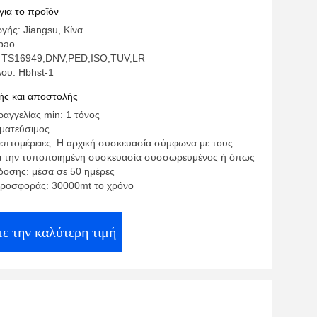
για το προϊόν
γής: Jiangsu, Κίνα
bao
: TS16949,DNV,PED,ISO,TUV,LR
λου: Hbhst-1
ς και αποστολής
αγγελίας min: 1 τόνος
γματεύσιμος
επτομέρειες: Η αρχική συσκευασία σύμφωνα με τους
ει την τυποποιημένη συσκευασία συσσωρευμένος ή όπως
οσης: μέσα σε 50 ημέρες
ροσφοράς: 30000mt το χρόνο
ε την καλύτερη τιμή