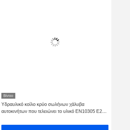
Βίντεο
Βίντ
Υδραυλικό κοίλο κρύο σωλήνων χάλυβα
Φωτ
αυτοκινήτων που τελειώνει το υλικό EN10305 E235
κοί
E355
ΒΆ