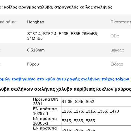
ω:
κοίλος φραγμός χάλυβα
,
στρογγυλός κοίλος σωλήνας
κό σήμα::
Hongbao
Πιστοποιητ
ST37.4, ST52.4, E235, E355,26MnB5,
OD::
34MnB5
:
0.515mm
μήκος::
:
Γύρου
Είδος::
ομών τραβηγμένο στο κρύο άνευ ραφής σωλήνων πάχος τοίχων
λυβα σωλήνων σωλήνας χάλυβα ακρίβειας κύκλων μαύρος 
Πρότυπα DIN
ST 35, St45, St52
2391
EN πρότυπα
E235, E275, E315, E355, E470
10297-1
EN πρότυπα
E215, E235, E355
10305-1
EN πρότυπα
E215, E235, E355