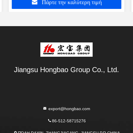
Πάρτε την καλύτερη τιμή
Jiangsu Hongbao Group Co., Ltd.
export@hongbao.com
86-512-58715276
ΠΌΛΗ DAXIN, ZHANGJIAGANG, JIANGSU P.R.CHINA