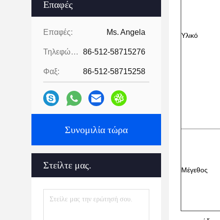
Επαφές
Επαφές:
Ms. Angela
Υλικό
Τηλεφώνημα:
86-512-58715276
Φαξ:
86-512-58715258
Συνομιλία τώρα
Στείλτε μας.
Μέγεθος