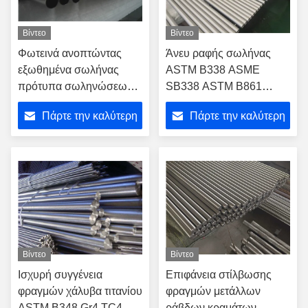
Βίντεο
Βίντεο
Φωτεινά ανοπτώντας
Άνευ ραφής σωλήνας
εξωθημένα σωλήνας
ASTM B338 ASME
πρότυπα σωληνώσεων
SB338 ASTM B861
ASTM B338 τιτανίου
κραμάτων τιτανίου
Πάρτε την καλύτερη
Πάρτε την καλύτερη
προμηθευτών Gr7 Gr9
Gr12 σωληνώσεων
τιμή
τιμή
τιτανίου
Βίντεο
Βίντεο
Ισχυρή συγγένεια
Επιφάνεια στίλβωσης
φραγμών χάλυβα τιτανίου
φραγμών μετάλλων
ASTM B348 Gr4 TC4
ράβδων κραμάτων