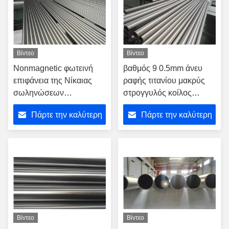
Βίντεο
Βίντεο
Nonmagnetic φωτεινή
βαθμός 9 0.5mm άνευ
επιφάνεια της Νίκαιας
ραφής τιτανίου μακρύς
σωληνώσεων
στρογγυλός κοίλος
μικροϋπολογιστών
σωλήνας ακρίβειας
Πάρτε την καλύτερη
Πάρτε την καλύτερη
τιτανίου για τη
σωλήνων υψηλός
χειροτεχνία περιδεραίων
τιμή
τιμή
δαχτυλιδιών
Βίντεο
Βίντεο