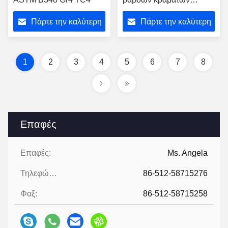
τιτανίου Gr5 ASTM F67
Πάρτε την καλύτερη
Πάρτε την καλύτερη
τιμή
τιμή
1
2
3
4
5
6
7
8
Επαφές
Επαφές:
Ms. Angela
Τηλεφώνημα:
86-512-58715276
Φαξ:
86-512-58715258