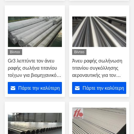
τιμή
τιμή
Βίντεο
Βίντεο
Gr3 λεπτύντε τον άνευ
Άνευ ραφής σωλήνωση
ραφής σωλήνα τιτανίου
τιτανίου συγκόλλησης
τοίχων για βιομηχανικό
αεροναυτικής για τον
Appliacation
ανταλλάκτη θερμότητας
Πάρτε την καλύτερη
Πάρτε την καλύτερη
τιμή
τιμή