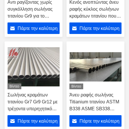
Αντι ραγίζοντας χωρίς
Κενός ανοπτώντας άνευ
συγκόλληση σωλήνας
ραφής κύκλος σωλήνων
τιτανίου Gr9 για το
κραμάτων τιτανίου που
πλαίσιο ποδηλάτων
διαμορφώνεται
Πάρτε την καλύτερη
Πάρτε την καλύτερη
τιμή
τιμή
Βίντεο
Βίντεο
Σωλήνας κραμάτων
Άνευ ραφής σωλήνας
τιτανίου Gr7 Gr9 Gr12 με
Titianium τιτανίου ASTM
τρέχοντα υπερηχητικό
B338 ASME SB338
του Eddy
γύρω από το σωλήνα
Πάρτε την καλύτερη
Πάρτε την καλύτερη