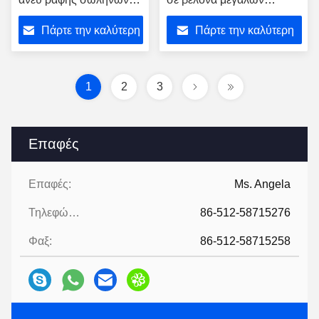
πάχος τοίχων κύκλων
διαμέτρων E355 E235
Πάρτε την καλύτερη
Πάρτε την καλύτερη
μαύρο 32mm
σωλήνων χάλυβα
διαθέσιμο
τιμή
τιμή
1
2
3
Επαφές
Επαφές:
Ms. Angela
Τηλεφώνημα:
86-512-58715276
Φαξ:
86-512-58715258