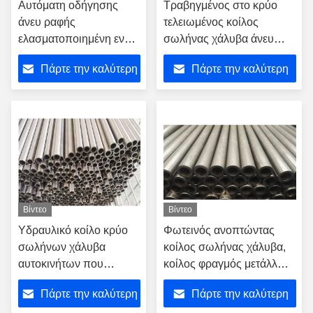
Αυτόματη οδήγησης
Τραβηγμένος στο κρύο
άνευ ραφής
τελειωμένος κοίλος
ελασματοποιημένη εν
σωλήνας χάλυβα άνευ
ψυχρώ 6mm εξωτερική
ραφής για το αυτόματο
Πάρτε την καλύτερη
Πάρτε την καλύτερη
διάμετρος Πολωνού
σύστημα σταθεροποιητών
μετάλλων συσκευών
τιμή
τιμή
κοίλη
Βίντεο
Βίντεο
Υδραυλικό κοίλο κρύο
Φωτεινός ανοπτώντας
σωλήνων χάλυβα
κοίλος σωλήνας χάλυβα,
αυτοκινήτων που
κοίλος φραγμός μετάλλων
τελειώνει το υλικό
26MnB5/34MnB5 1.5mm
Πάρτε την καλύτερη
Πάρτε την καλύτερη
EN10305 E235 E355
ΒΆΡΟΣ