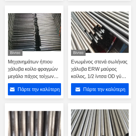
τιμή
τιμή
Βίντεο
Βίντεο
Μηχανημάτων ήπιου
Ενωμένος στενά σωλήνας
χάλυβα κοίλο φραγμών
χάλυβα ERW μαύρος
μεγάλο πάχος τοίχων
κοίλος, 1/2 ίντσα OD γύρω
διαμέτρων παχύ
από το υλικό σωλήνων
Πάρτε την καλύτερη
Πάρτε την καλύτερη
DIN2391
E355 χάλυβα
τιμή
τιμή