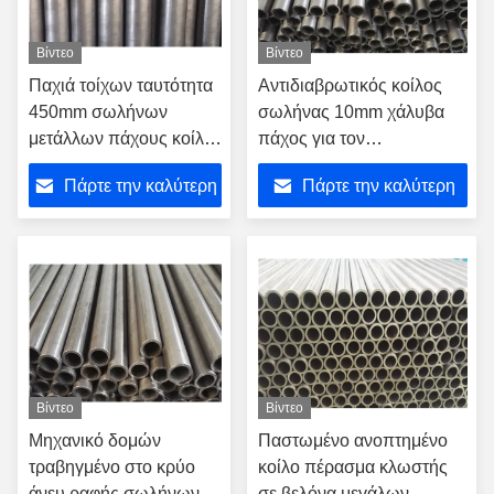
Βίντεο
Βίντεο
Παχιά τοίχων ταυτότητα
Αντιδιαβρωτικός κοίλος
450mm σωλήνων
σωλήνας 10mm χάλυβα
μετάλλων πάχους κοίλη
πάχος για τον
με την πιστοποίηση του
απορροφητή κλονισμού
Πάρτε την καλύτερη
Πάρτε την καλύτερη
ISO 9001
Motorcyle
τιμή
τιμή
Βίντεο
Βίντεο
Μηχανικό δομών
Παστωμένο ανοπτημένο
τραβηγμένο στο κρύο
κοίλο πέρασμα κλωστής
άνευ ραφής σωλήνων
σε βελόνα μεγάλων