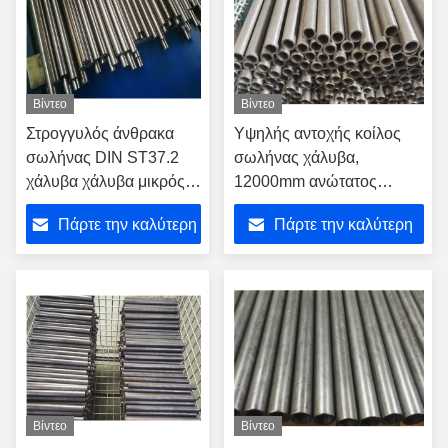
Βίντεο
Βίντεο
Στρογγυλός άνθρακα
Υψηλής αντοχής κοίλος
σωλήνας DIN ST37.2
σωλήνας χάλυβα,
χάλυβα χάλυβα μικρός
12000mm ανώτατος
15mm ως σωλήνα
φραγμός χάλυβα μήκους
Πάρτε την καλύτερη
Πάρτε την καλύτερη
κυλίνδρων πετρελαίου
κοίλος
τιμή
τιμή
Βίντεο
Βίντεο