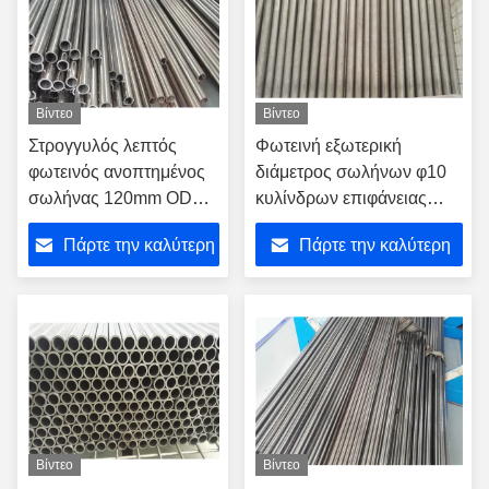
Βίντεο
Βίντεο
Στρογγυλός λεπτός
Φωτεινή εξωτερική
φωτεινός ανοπτημένος
διάμετρος σωλήνων φ10
σωλήνας 120mm OD
κυλίνδρων επιφάνειας
τοίχων για την υψηλή
υδραυλική για τα
Πάρτε την καλύτερη
Πάρτε την καλύτερη
κατεργασία Precsion
μηχανήματα κατασκευής
τιμή
τιμή
Βίντεο
Βίντεο