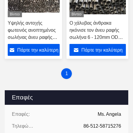
Βίντεο
Βίντεο
Υψηλής αντοχής
Ο χάλυβας άνθρακα
φωτεινός ανοπτημένος
ηκόνισε τον άνευ ραφής
σωλήνας άνευ ραφής
σωλήνα 6 - 120mm OD
DIN2391 για τα
EN10305 με TUV την
Πάρτε την καλύτερη
Πάρτε την καλύτερη
πνευματικά μέρη
πιστοποίηση
τιμή
τιμή
1
Επαφές
Επαφές:
Ms. Angela
Τηλεφώνημα:
86-512-58715276