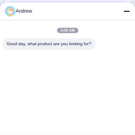
Andrew
Στείλε
3:00 AM
Good day, what product are you looking for?
Jiangsu Hongbao Group Co., Ltd.
export@hongbao.com
86-512-58715276
ΠΌΛΗ DAXIN, ZHANGJIAGANG, JIANGSU P.R.CHINA
Κίνα Καλή ποιότητα Ενωμένος στενά σωλήνας χάλυβα