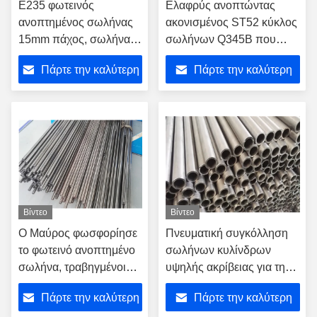
E235 φωτεινός
Ελαφρύς ανοπτώντας
ανοπτημένος σωλήνας
ακονισμένος ST52 κύκλος
15mm πάχος, σωλήνας
σωλήνων Q345B που
χάλυβα διαμέτρων E355
γυαλίζεται για την
Πάρτε την καλύτερη
Πάρτε την καλύτερη
120mm εξωτερικός
αυτόματη συσκευή
οδήγησης
τιμή
τιμή
Βίντεο
Βίντεο
Ο Μαύρος φωσφορίησε
Πνευματική συγκόλληση
το φωτεινό ανοπτημένο
σωλήνων κυλίνδρων
σωλήνα, τραβηγμένοι
υψηλής ακρίβειας για την
στο κρύο ενωμένοι
κατασκευή σκαφών
Πάρτε την καλύτερη
Πάρτε την καλύτερη
στενά σωλήνες DIN2391