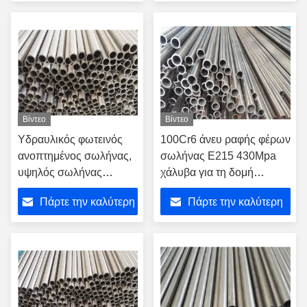
τιμή
τιμή
Βίντεο
Βίντεο
Υδραυλικός φωτεινός
100Cr6 άνευ ραφής φέρων
ανοπτημένος σωλήνας,
σωλήνας E215 430Mpa
υψηλός σωλήνας
χάλυβα για τη δομή
χάλυβα σταθερότητας
πολιτικού μηχανικού
Πάρτε την καλύτερη
Πάρτε την καλύτερη
ενωμένος στενά E355
έργων
τιμή
τιμή