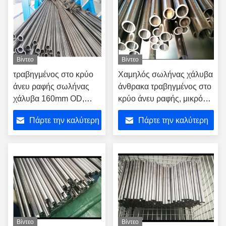
Βίντεο
Βίντεο
τραβηγμένος στο κρύο
Χαμηλός σωλήνας χάλυβα
άνευ ραφής σωλήνας
άνθρακα τραβηγμένος στο
χάλυβα 160mm OD,
κρύο άνευ ραφής, μικρός
σωλήνας χάλυβα
σωλήνας χάλυβα πάχους
Πάρτε την καλύτερη
Πάρτε την καλύτερη
ακρίβειας ποδηλάτων
τοίχων 2.5mm
τιμή
τιμή
Βίντεο
Βίντεο