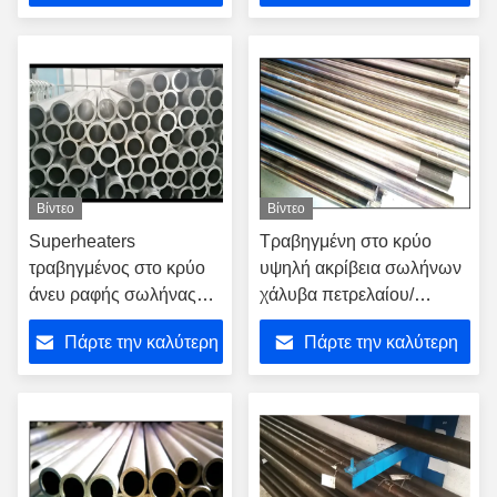
ακρίβειας
χάλυβα
τιμή
τιμή
Βίντεο
Βίντεο
Superheaters
Τραβηγμένη στο κρύο
τραβηγμένος στο κρύο
υψηλή ακρίβεια σωλήνων
άνευ ραφής σωλήνας
χάλυβα πετρελαίου/
χάλυβα ελαφρύς με το
βιομηχανίας φυσικού
Πάρτε την καλύτερη
Πάρτε την καλύτερη
επίστρωμα πετρελαίου
αερίου με τη γαλβανισμένη
επιφάνεια
τιμή
τιμή