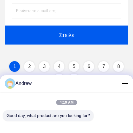
Στείλε
1
2
3
4
5
6
7
8
Andrew
4:19 AM
Good day, what product are you looking for?