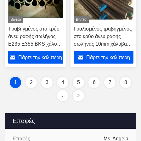
Βίντεο
Βίντεο
Τραβηγμένος στο κρύο
Γυαλισμένος τραβηγμένος
άνευ ραφής σωλήνας
στο κρύο άνευ ραφής
E235 E355 BKS χάλυβα
σωλήνας 10mm χάλυβα
άνθρακα που μεταφέρει
πάχος για την κατασκευή
Πάρτε την καλύτερη
Πάρτε την καλύτερη
το νερό
σκαφών
τιμή
τιμή
1
2
3
4
5
6
7
8
Επαφές
Επαφές:
Ms. Angela