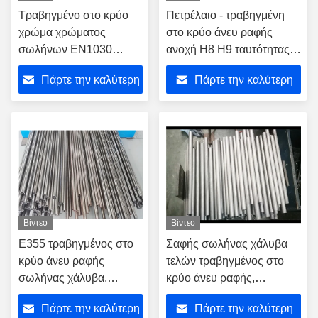
Τραβηγμένο στο κρύο
Πετρέλαιο - τραβηγμένη
χρώμα χρώματος
στο κρύο άνευ ραφής
σωλήνων EN1030
ανοχή H8 H9 ταυτότητας
χάλυβα E235 με την
σωλήνων χάλυβα
Πάρτε την καλύτερη
Πάρτε την καλύτερη
ανώτερη απόδοση
εμβύθισης που
μεταβιβάζει τα ρευστά
τιμή
τιμή
Βίντεο
Βίντεο
E355 τραβηγμένος στο
Σαφής σωλήνας χάλυβα
κρύο άνευ ραφής
τελών τραβηγμένος στο
σωλήνας χάλυβα,
κρύο άνευ ραφής,
φωτεινός ανοπτώντας
ανατίναξη πυροβολισμών
Πάρτε την καλύτερη
Πάρτε την καλύτερη
σωλήνας χάλυβα
γύρω από τη σωλήνωση