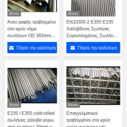
Βίντεο
Βίντεο
Άνευ ραφής τραβηγμένο
EN10305-2 E355 E235
στο κρύο νήμα
Χαλύβδινος Σωλήνας
σωλήνων OD 383mm
Συγκολλημένος, Σωλήνας
χάλυβα με τις συζεύξεις/
Χάλυβα Ψυχρής Έλασης
Πάρτε την καλύτερη
Πάρτε την καλύτερη
τις υποδοχές
Ακριβείας για την
Αυτοκινητοβιομηχανία
τιμή
τιμή
Βίντεο
Βίντεο
E235 / E355 cold-rolled
Επαγγελματικοί
σωλήνας χάλυβα γύρω
τραβηγμένοι στο κρύο
από το πάχος 30mm για
κρύοι συμπυκνωτές