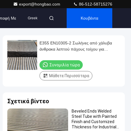
export@hongbao.com
86-512-58715276
Επαφή Με
Κουβέντα
Greek
Ε355 EN10305-2 Σωλήνες από χάλυβα
άνθρακα λεπτού πάχους τοίχου για
αυτοκινητοβιομηχανικά συστήματα -
Σωλήνες από χάλυβα συγκολλημένα με
Συνομιλία τώρα
ψυχρή έλξη
Μάθετε Περισσότερα
Σχετικά βίντεο
Beveled Ends Welded
Steel Tube with Painted
Finish and Customized
Thickness for Industrial