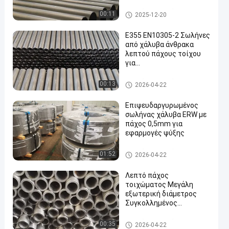
Applications
Ενωμένος στενά σωλήνας χ
00:11
2025-12-20
άλυβα
Ε355 EN10305-2 Σωλήνες
από χάλυβα άνθρακα
λεπτού πάχους τοίχου
για
en
αυτοκινητοβιομηχανικά
συστήματα - Σωλήνες
Ενωμένος στενά σωλήνας χ
00:13
2026-04-22
από χάλυβα
άλυβα
συγκολλημένα με ψυχρή
Επιψευδαργυρωμένος
έλξη
σωλήνας χάλυβα ERW με
πάχος 0,5mm για
εφαρμογές ψύξης
Ενωμένος στενά σωλήνας χ
01:52
2026-04-22
άλυβα
Λεπτό πάχος
τοιχώματος Μεγάλη
εξωτερική διάμετρος
Συγκολλημένος
χαλύβδινος σωλήνας
υψηλής ακρίβειας και
Ενωμένος στενά σωλήνας χ
00:35
2026-04-22