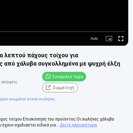
Auto
Picture-
Fullscre
in-
Picture
α λεπτού πάχους τοίχου για
ς από χάλυβα συγκολλημένα με ψυχρή έλξη
Συνομιλία τώρα
 απόψεις
Συμμετοχή
κρύο ενωμένοι στενά σωλήνες
άχος τοίχου Επισκόπηση του προϊόντος Οι σωλήνες χάλυβα
χουν σχεδιαστεί ειδικά για...
Δείτε περισσότερα