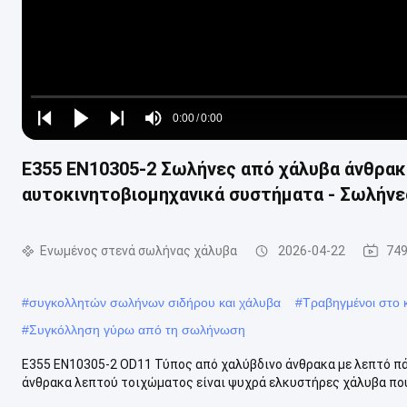
Loaded
:
0%
0:00
/
0:00
Play
Play
Play
Mute
Current
Duration
next
next
Ε355 EN10305-2 Σωλήνες από χάλυβα άνθρακ
Time
αυτοκινητοβιομηχανικά συστήματα - Σωλήνε
Ενωμένος στενά σωλήνας χάλυβα
2026-04-22
749
#
συγκολλητών σωλήνων σιδήρου και χάλυβα
#
Τραβηγμένοι στο 
#
Συγκόλληση γύρω από τη σωλήνωση
Ε355 EN10305-2 OD11 Τύπος από χαλύβδινο άνθρακα με λεπτό π
άνθρακα λεπτού τοιχώματος είναι ψυχρά ελκυστήρες χάλυβα που έ