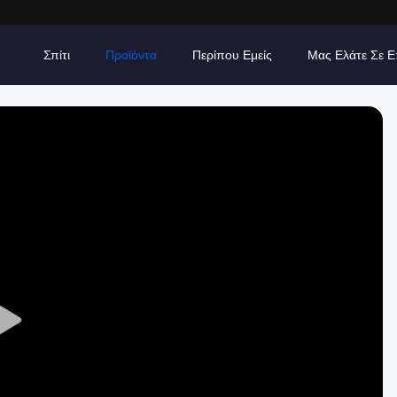
Σπίτι
Προϊόντα
Περίπου Εμείς
Μας Ελάτε Σε 
Play
Video